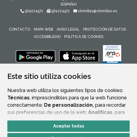
(ESPAÑA)
974224571
974224571
chimillas@chimillas.es
CONTACTO
MAPA WEB
AVISO LEGAL
PROTECCIÓN DE DATOS
ACCESIBILIDAD
POLÍTICA DE COOKIES
ENLACE 
Este sitio utiliza cookies
Nuestra web utiliza los siguientes tipos de cookies:
Técnicas
, imprescindibles para que la web funcione
correctamente;
De personalización,
para recordar
sus preferencias de uso de la web;
Analíticas
, para
mejorar el funcionamiento de la web y sus servicios.
Aceptar todas
Si acepta pulsando el botón
“Aceptar todas”