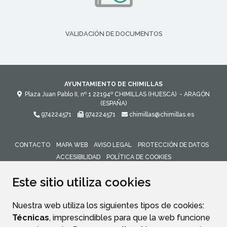
VALIDACIÓN DE DOCUMENTOS
AYUNTAMIENTO DE CHIMILLAS
Plaza Juan Pablo II, nº 1
22194º
CHIMILLAS (HUESCA)
- ARAGÓN
(ESPAÑA)
974224571
974224571
chimillas@chimillas.es
CONTACTO
MAPA WEB
AVISO LEGAL
PROTECCIÓN DE DATOS
ACCESIBILIDAD
POLÍTICA DE COOKIES
ENLACE 
Este sitio utiliza cookies
Nuestra web utiliza los siguientes tipos de cookies:
Técnicas
, imprescindibles para que la web funcione