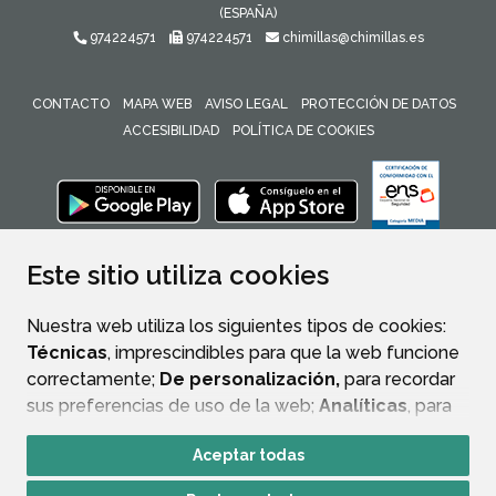
(ESPAÑA)
974224571
974224571
chimillas@chimillas.es
CONTACTO
MAPA WEB
AVISO LEGAL
PROTECCIÓN DE DATOS
ACCESIBILIDAD
POLÍTICA DE COOKIES
ENLACE 
Este sitio utiliza cookies
Nuestra web utiliza los siguientes tipos de cookies:
Técnicas
, imprescindibles para que la web funcione
correctamente;
De personalización,
para recordar
sus preferencias de uso de la web;
Analíticas
, para
mejorar el funcionamiento de la web y sus servicios.
Aceptar todas
Si acepta pulsando el botón
“Aceptar todas”