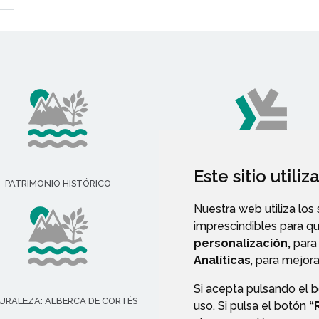
Este sitio utili
PATRIMONIO HISTÓRICO
ASOCIACIONES
Nuestra web utiliza los
imprescindibles para q
personalización,
para 
Analíticas
, para mejora
Si acepta pulsando el 
URALEZA: ALBERCA DE CORTÉS
VALIDACIÓN DE DOCUMENT
uso. Si pulsa el botón
“