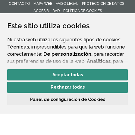
CONTACTO
MAPA WEB
AVISO LEGAL
PROTECCIÓN DE DATOS
ACCESIBILIDAD
POLÍTICA DE COOKIES
ENLACE 
Este sitio utiliza cookies
Nuestra web utiliza los siguientes tipos de cookies:
Técnicas
, imprescindibles para que la web funcione
correctamente;
De personalización,
para recordar
sus preferencias de uso de la web;
Analíticas
, para
mejorar el funcionamiento de la web y sus servicios.
Aceptar todas
Si acepta pulsando el botón
“Aceptar todas”
Rechazar todas
consideramos que acepta su uso. Si pulsa el botón
“Rechazar todas”
o continúa navegando sin realizar
Panel de configuración de Cookies
ninguna acción, se guardarán las cookies técnicas
imprescindibles. Para personalizar sus preferencias
acceda al
“Panel de configuración de cookies”.
Puede consultar más información, cómo