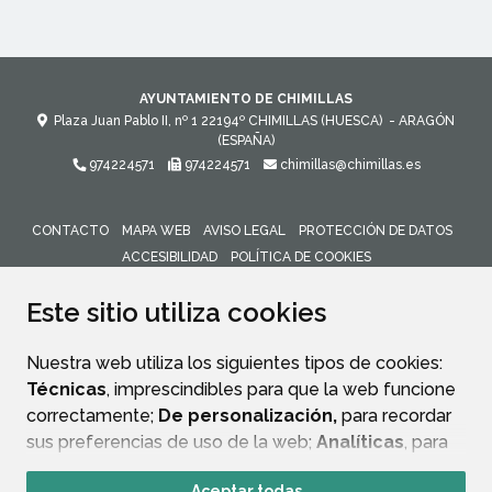
AYUNTAMIENTO DE CHIMILLAS
Plaza Juan Pablo II, nº 1
22194º
CHIMILLAS (HUESCA)
- ARAGÓN
(ESPAÑA)
974224571
974224571
chimillas@chimillas.es
CONTACTO
MAPA WEB
AVISO LEGAL
PROTECCIÓN DE DATOS
ACCESIBILIDAD
POLÍTICA DE COOKIES
ENLACE 
Este sitio utiliza cookies
Nuestra web utiliza los siguientes tipos de cookies:
Técnicas
, imprescindibles para que la web funcione
correctamente;
De personalización,
para recordar
sus preferencias de uso de la web;
Analíticas
, para
mejorar el funcionamiento de la web y sus servicios.
Aceptar todas