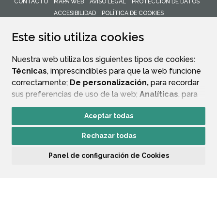
CONTACTO
MAPA WEB
AVISO LEGAL
PROTECCIÓN DE DATOS
ACCESIBILIDAD
POLÍTICA DE COOKIES
ENLACE 
Este sitio utiliza cookies
Nuestra web utiliza los siguientes tipos de cookies:
Técnicas
, imprescindibles para que la web funcione
correctamente;
De personalización,
para recordar
sus preferencias de uso de la web;
Analíticas
, para
mejorar el funcionamiento de la web y sus servicios.
Aceptar todas
Si acepta pulsando el botón
“Aceptar todas”
Rechazar todas
consideramos que acepta su uso. Si pulsa el botón
“Rechazar todas”
o continúa navegando sin realizar
Panel de configuración de Cookies
ninguna acción, se guardarán las cookies técnicas
imprescindibles. Para personalizar sus preferencias
acceda al
“Panel de configuración de cookies”.
Puede consultar más información, cómo
configurarlas y posibles riesgos en nuestra
Política de