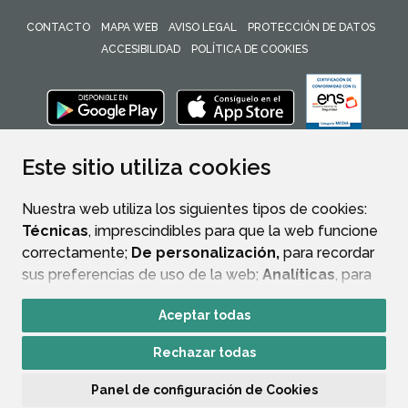
CONTACTO
MAPA WEB
AVISO LEGAL
PROTECCIÓN DE DATOS
ACCESIBILIDAD
POLÍTICA DE COOKIES
ENLACE 
Este sitio utiliza cookies
Nuestra web utiliza los siguientes tipos de cookies:
Técnicas
, imprescindibles para que la web funcione
correctamente;
De personalización,
para recordar
sus preferencias de uso de la web;
Analíticas
, para
mejorar el funcionamiento de la web y sus servicios.
Aceptar todas
Si acepta pulsando el botón
“Aceptar todas”
Rechazar todas
consideramos que acepta su uso. Si pulsa el botón
“Rechazar todas”
o continúa navegando sin realizar
Panel de configuración de Cookies
ninguna acción, se guardarán las cookies técnicas