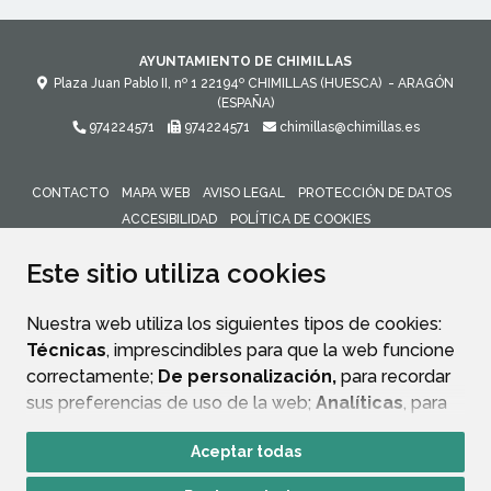
AYUNTAMIENTO DE CHIMILLAS
Plaza Juan Pablo II, nº 1
22194º
CHIMILLAS (HUESCA)
- ARAGÓN
(ESPAÑA)
974224571
974224571
chimillas@chimillas.es
CONTACTO
MAPA WEB
AVISO LEGAL
PROTECCIÓN DE DATOS
ACCESIBILIDAD
POLÍTICA DE COOKIES
ENLACE 
Este sitio utiliza cookies
Nuestra web utiliza los siguientes tipos de cookies:
Técnicas
, imprescindibles para que la web funcione
correctamente;
De personalización,
para recordar
sus preferencias de uso de la web;
Analíticas
, para
mejorar el funcionamiento de la web y sus servicios.
Aceptar todas
Si acepta pulsando el botón
“Aceptar todas”