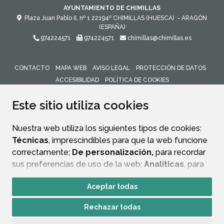
AYUNTAMIENTO DE CHIMILLAS
Plaza Juan Pablo II, nº 1
22194º
CHIMILLAS (HUESCA)
- ARAGÓN
(ESPAÑA)
974224571
974224571
chimillas@chimillas.es
CONTACTO
MAPA WEB
AVISO LEGAL
PROTECCIÓN DE DATOS
ACCESIBILIDAD
POLÍTICA DE COOKIES
ENLACE 
Este sitio utiliza cookies
Nuestra web utiliza los siguientes tipos de cookies:
Técnicas
, imprescindibles para que la web funcione
correctamente;
De personalización,
para recordar
sus preferencias de uso de la web;
Analíticas
, para
mejorar el funcionamiento de la web y sus servicios.
Aceptar todas
Si acepta pulsando el botón
“Aceptar todas”
Rechazar todas
consideramos que acepta su uso. Si pulsa el botón
“Rechazar todas”
o continúa navegando sin realizar