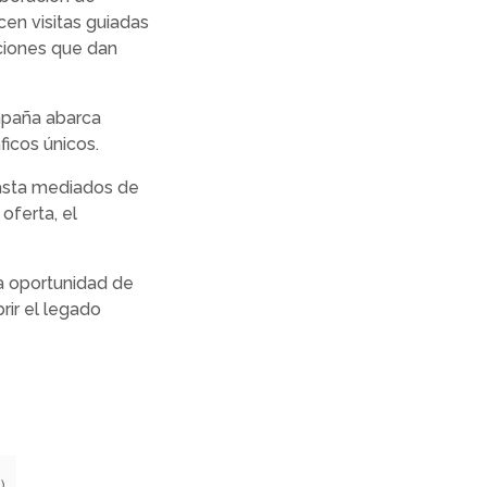
cen visitas guiadas
iciones que dan
mpaña abarca
icos únicos.
hasta mediados de
oferta, el
la oportunidad de
rir el legado
)