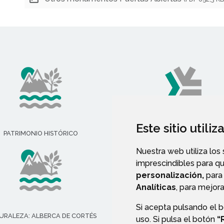
Este sitio utili
PATRIMONIO HISTÓRICO
ASOCIACIONES
Nuestra web utiliza los
imprescindibles para q
personalización,
para 
Analíticas
, para mejora
Si acepta pulsando el 
URALEZA: ALBERCA DE CORTÉS
VALIDACIÓN DE DOCUMENT
uso. Si pulsa el botón
“