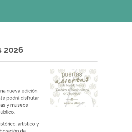
s 2026
na nueva edición
nte podrá disfrutar
ias y museos
úblico.
tórico, artístico y
aboración de