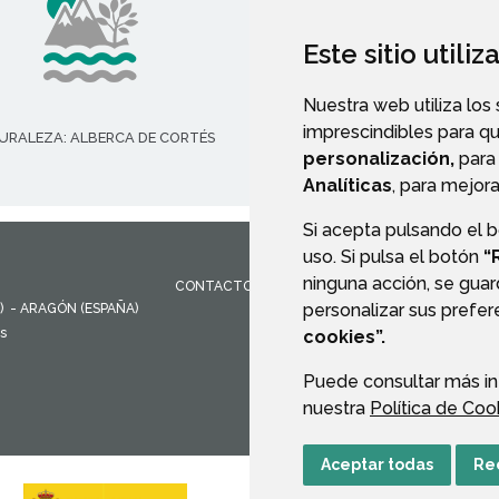
Este sitio utili
Nuestra web utiliza los
imprescindibles para q
URALEZA: ALBERCA DE CORTÉS
VALIDACIÓN DE DOCUMENT
personalización,
para 
Analíticas
, para mejora
Si acepta pulsando el 
uso. Si pulsa el botón
“
ninguna acción, se guar
CONTACTO
MAPA WEB
AVISO LEGAL
PROTEC
personalizar sus prefe
)
- ARAGÓN
(ESPAÑA)
es
cookies”.
Puede consultar más in
nuestra
Política de Coo
Aceptar todas
Re