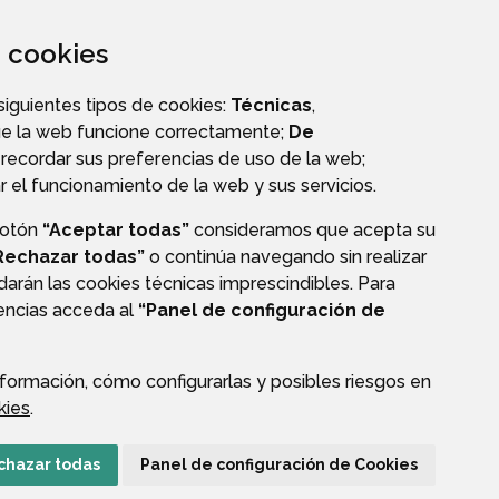
za cookies
 siguientes tipos de cookies:
Técnicas
,
ue la web funcione correctamente;
De
OS
recordar sus preferencias de uso de la web;
r el funcionamiento de la web y sus servicios.
botón
“Aceptar todas”
consideramos que acepta su
Rechazar todas”
o continúa navegando sin realizar
darán las cookies técnicas imprescindibles. Para
CIÓN DE DATOS
ACCESIBILIDAD
POLÍTICA DE COOKIES
rencias acceda al
“Panel de configuración de
ENLACE EXTERNO A
formación, cómo configurarlas y posibles riesgos en
kies
.
chazar todas
Panel de configuración de Cookies