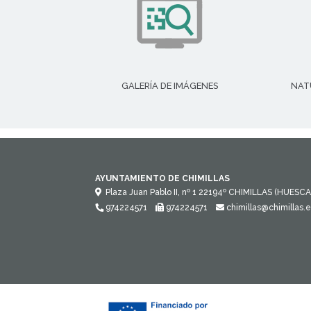
GALERÍA DE IMÁGENES
NAT
AYUNTAMIENTO DE CHIMILLAS
Plaza Juan Pablo II, nº 1
22194º
CHIMILLAS (HUESCA
974224571
974224571
chimillas@chimillas.