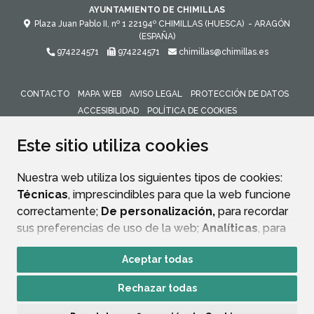
AYUNTAMIENTO DE CHIMILLAS
Plaza Juan Pablo II, nº 1
22194º
CHIMILLAS (HUESCA)
- ARAGÓN
(ESPAÑA)
974224571
974224571
chimillas@chimillas.es
CONTACTO
MAPA WEB
AVISO LEGAL
PROTECCIÓN DE DATOS
ACCESIBILIDAD
POLÍTICA DE COOKIES
ENLACE 
Este sitio utiliza cookies
Nuestra web utiliza los siguientes tipos de cookies:
Técnicas
, imprescindibles para que la web funcione
correctamente;
De personalización,
para recordar
sus preferencias de uso de la web;
Analíticas
, para
mejorar el funcionamiento de la web y sus servicios.
Aceptar todas
Si acepta pulsando el botón
“Aceptar todas”
Rechazar todas
consideramos que acepta su uso. Si pulsa el botón
“Rechazar todas”
o continúa navegando sin realizar