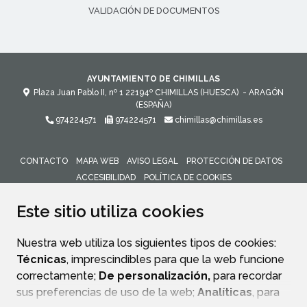
VALIDACIÓN DE DOCUMENTOS
AYUNTAMIENTO DE CHIMILLAS
Plaza Juan Pablo II, nº 1
22194º
CHIMILLAS (HUESCA)
- ARAGÓN
(ESPAÑA)
974224571
974224571
chimillas@chimillas.es
CONTACTO
MAPA WEB
AVISO LEGAL
PROTECCIÓN DE DATOS
ACCESIBILIDAD
POLÍTICA DE COOKIES
ENLACE 
Este sitio utiliza cookies
Nuestra web utiliza los siguientes tipos de cookies:
Técnicas
, imprescindibles para que la web funcione
correctamente;
De personalización,
para recordar
sus preferencias de uso de la web;
Analíticas
, para